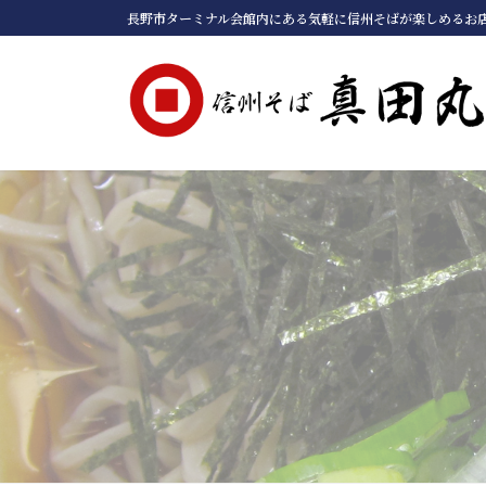
コ
ナ
長野市ターミナル会館内にある気軽に信州そばが楽しめるお
ン
ビ
テ
ゲ
ン
ー
ツ
シ
へ
ョ
ス
ン
キ
に
ッ
移
プ
動