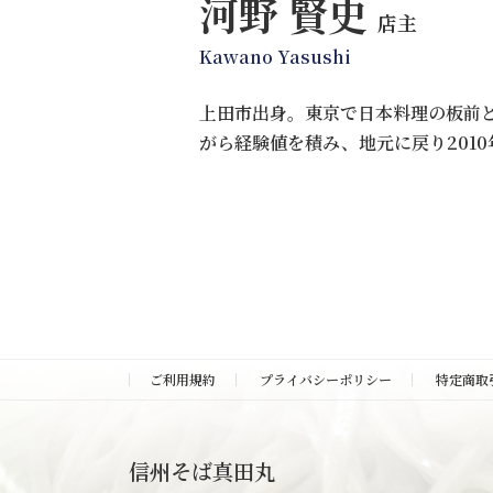
河野 賢史
店主
Kawano Yasushi
上田市出身。東京で日本料理の板前
がら経験値を積み、地元に戻り201
ご利用規約
プライバシーポリシー
特定商取
信州そば真田丸