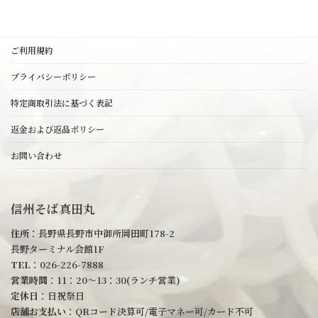
ご利用規約
プライバシーポリシー
特定商取引法に基づく表記
返金および返品ポリシー
お問い合わせ
信州そば真田丸
住所
：長野県長野市中御所岡田町178-2
長野ターミナル会館1F
TEL
：026-226-7888
営業時間
：11：20～13：30(ランチ営業)
定休日
：日祝祭日
店舗お支払い
：QRコード決算可/電子マネー可/カード不可