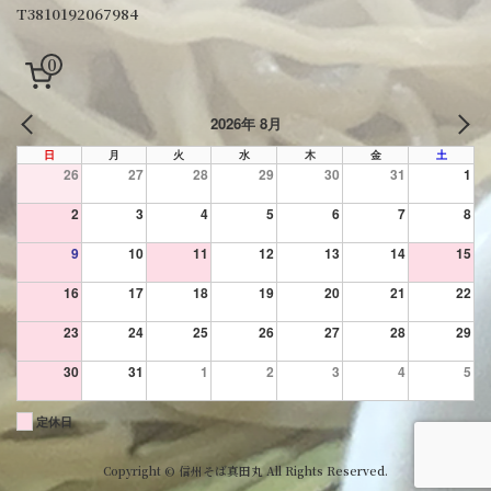
T3810192067984
0
2026年 8月
PREV
NE
日
月
火
水
木
金
土
26
27
28
29
30
31
1
2
3
4
5
6
7
8
9
10
11
12
13
14
15
16
17
18
19
20
21
22
23
24
25
26
27
28
29
30
31
1
2
3
4
5
定休日
Copyright © 信州そば真田丸 All Rights Reserved.